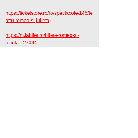
https://ticketstore.ro/ro/spectacole/145/te
atru-romeo-si-julieta
https://m.iabilet.ro/bilete-romeo-si-
julieta-127044
#FightChoreography
#DanceChoreography
#RomeoAndJuliet
#TheaterSafety
#MovementStorytelling
#RomeoAndJuliet
#RomeoSiJulieta
#TomaEnache
#DirectedByTomaEnache
#RegiaTomaEnache
#ChoreographyForTheater
#CoregrafieDeTeatru