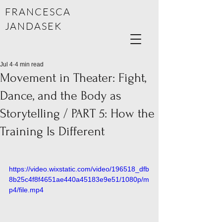
FRANCESCA
JANDASEK
Jul 4
4 min read
Movement in Theater: Fight,
Dance, and the Body as
Storytelling / PART 5: How the
Training Is Different
https://video.wixstatic.com/video/196518_dfb
8b25c4f8f4651ae440a45183e9e51/1080p/m
p4/file.mp4