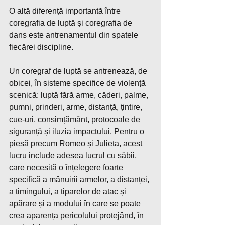
O altă diferență importantă între 
coregrafia de luptă și coregrafia de 
dans este antrenamentul din spatele 
fiecărei discipline.
Un coregraf de luptă se antrenează, de 
obicei, în sisteme specifice de violență 
scenică: luptă fără arme, căderi, palme, 
pumni, prinderi, arme, distanță, țintire, 
cue-uri, consimțământ, protocoale de 
siguranță și iluzia impactului. Pentru o 
piesă precum Romeo și Julieta, acest 
lucru include adesea lucrul cu săbii, 
care necesită o înțelegere foarte 
specifică a mânuirii armelor, a distanței, 
a timingului, a tiparelor de atac și 
apărare și a modului în care se poate 
crea aparența pericolului protejând, în 