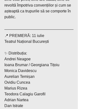
revoltă împotriva convențiilor și cum se 
așteaptă ca trupurile să se comporte în 
public.
📍 PREMIERĂ: 11 iulie
Teatrul Național București
✨ Distribuția:
Andrei Neagoe
Ioana Brumar / Georgiana Tițoiu
Monica Davidescu
Aurelian Temișan
Ovidiu Cuncea
Marius Rizea
Teodora Calagiu Garofil
Adrian Nartea
Dan Istrate