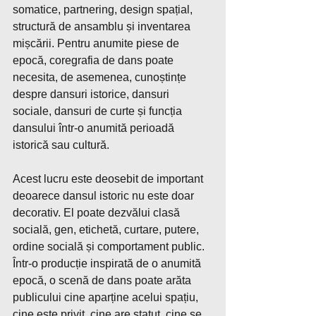
somatice, partnering, design spațial, 
structură de ansamblu și inventarea 
mișcării. Pentru anumite piese de 
epocă, coregrafia de dans poate 
necesita, de asemenea, cunoștințe 
despre dansuri istorice, dansuri 
sociale, dansuri de curte și funcția 
dansului într-o anumită perioadă 
istorică sau cultură.
Acest lucru este deosebit de important 
deoarece dansul istoric nu este doar 
decorativ. El poate dezvălui clasă 
socială, gen, etichetă, curtare, putere, 
ordine socială și comportament public. 
Într-o producție inspirată de o anumită 
epocă, o scenă de dans poate arăta 
publicului cine aparține acelui spațiu, 
cine este privit, cine are statut, cine se 