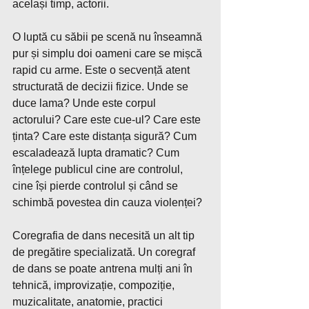
același timp, actorii.
O luptă cu săbii pe scenă nu înseamnă 
pur și simplu doi oameni care se mișcă 
rapid cu arme. Este o secvență atent 
structurată de decizii fizice. Unde se 
duce lama? Unde este corpul 
actorului? Care este cue-ul? Care este 
ținta? Care este distanța sigură? Cum 
escaladează lupta dramatic? Cum 
înțelege publicul cine are controlul, 
cine își pierde controlul și când se 
schimbă povestea din cauza violenței?
Coregrafia de dans necesită un alt tip 
de pregătire specializată. Un coregraf 
de dans se poate antrena mulți ani în 
tehnică, improvizație, compoziție, 
muzicalitate, anatomie, practici 