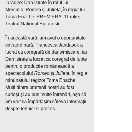
În video: Dan Istrate în rolul lui 
Mercutio, Romeo și Julieta, în regia lui 
Toma Enache. PREMIERĂ: 11 iulie, 
Teatrul Național București
În această vară, am avut o oportunitate 
extraordinară. Francesca Jandasek a 
lucrat ca coregrafă de dans/mișcare, iar 
Dan Istrate a lucrat ca coregraf de lupte 
pentru o producție românească a 
spectacolului 
Romeo și Julieta
, în regia 
minunatului regizor Toma Enache.
Mulți dintre prietenii noștri au fost 
curioși și au pus multe întrebări, așa că 
am vrut să împărtășim câteva informații 
despre tehnici și proces.