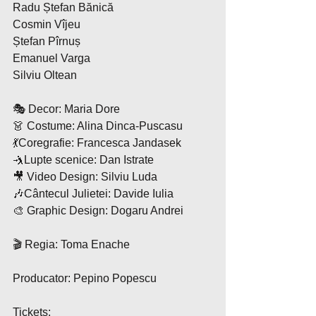
Radu Ștefan Bănică
Cosmin Vîjeu
Ștefan Pîrnuș
Emanuel Varga
Silviu Oltean
🎭 Decor: Maria Dore
👗 Costume: Alina Dinca-Puscasu
💃Coregrafie: Francesca Jandasek
🤺Lupte scenice: Dan Istrate
🎥 Video Design: Silviu Luda
🎶Cântecul Julietei: Davide Iulia
🎨 Graphic Design: Dogaru Andrei
🎬 Regia: Toma Enache
Producator: Pepino Popescu
Tickets: